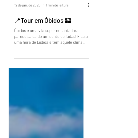
12 de jan. de 2025
1 min de leitura
📍Tour em Óbidos 🏰
Óbidos é uma vila super encantadora e
parece saída de um conto de fadas! Fica a
uma hora de Lisboa e tem aquele clima
medieval com ruas...