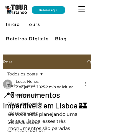
Reserve aqui
Início
Tours
Roteiros Digitais
Blog
Post
Todos os posts
Lucas Nunes
Todos os posts
2 de jan. de 2025
2 min de leitura
📍3 monumentos
Dicas de roteiros
imperdíveis em Lisboa 🏰
Dicas de Comida
Dicas do Porto
Se você está planejando uma 
visita a Lisboa, esses três 
Dicas de Lisboa
monumentos são paradas 
Verão em Portugal