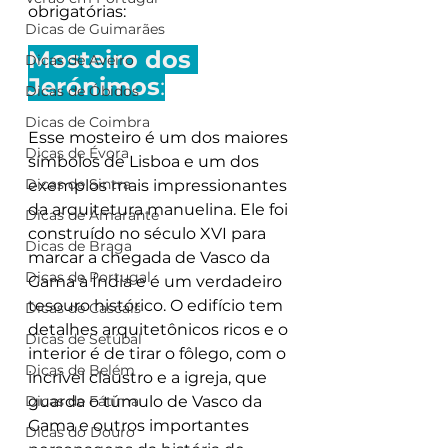
obrigatórias:
Dicas de Guimarães
Mosteiro dos 
Dicas de Aveiro
Jerónimos
:
Dicas de Óbidos
Dicas de Coimbra
Esse mosteiro é um dos maiores 
Dicas de Évora
símbolos de Lisboa e um dos 
Dicas de Sintra
exemplos mais impressionantes 
da arquitetura manuelina. Ele foi 
Dicas de Amarante
construído no século XVI para 
Dicas de Braga
marcar a chegada de Vasco da 
Dicas de Portugal
Gama à Índia e é um verdadeiro 
tesouro histórico. O edifício tem 
Dicas de Cascais
detalhes arquitetônicos ricos e o 
Dicas de Setúbal
interior é de tirar o fôlego, com o 
Dicas de Belém
incrível claustro e a igreja, que 
Dicas de Fátima
guarda o túmulo de Vasco da 
Gama e outros importantes 
Dicas do Douro