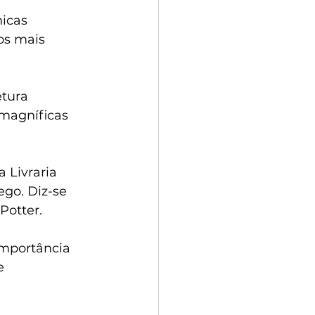
icas 
os mais 
tura 
magníficas 
 Livraria 
ego. Diz-se 
Potter.
importância 
e 