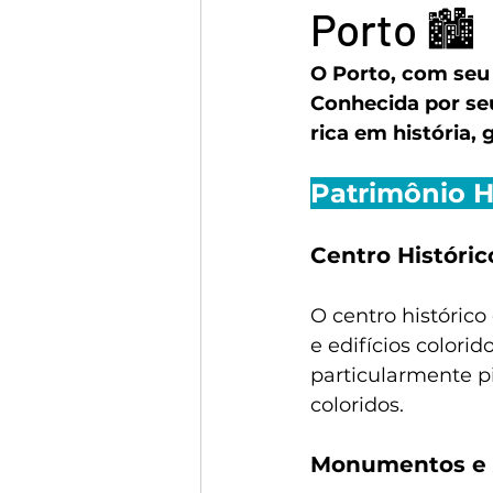
Dicas de Évora
Dicas de Si
Porto 🏙
O Porto, com seu
Dicas de Cascais
Dicas de 
Conhecida por se
rica em história,
Dicas da Serra da Estrela
Patrimônio Hi
Centro Históric
O centro histórico
e edifícios colorid
particularmente p
coloridos.
Monumentos e A