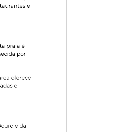
taurantes e 
a praia é 
ecida por 
área oferece 
adas e 
Douro e da 