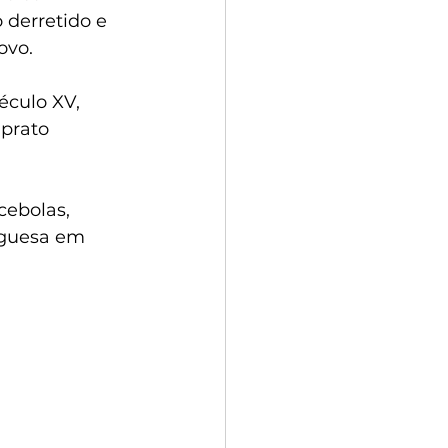
 derretido e 
ovo.
éculo XV, 
 prato 
cebolas, 
uguesa em 