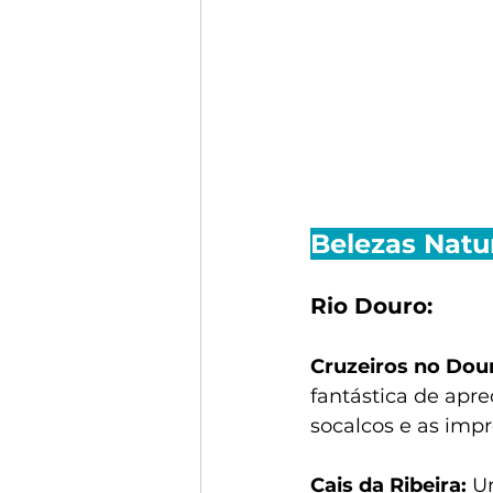
Belezas Natu
Rio Douro:
Cruzeiros no Dou
fantástica de apre
socalcos e as imp
Cais da Ribeira:
 U