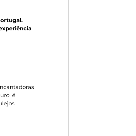
 Portugal
ortugal. 
o Douro
experiência 
 encantadoras 
uro, é 
lejos 