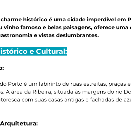
ntra
Dicas de Amarante
Dicas de Braga
Dicas de
 charme histórico é uma cidade imperdível em P
Setúbal
Dicas de Belém
Dicas de Fátima
Dicas d
u vinho famoso e belas paisagens, oferece uma 
 gastronomia e vistas deslumbrantes.
stórico e Cultural:
o:
 do Porto é um labirinto de ruas estreitas, praças
os. A área da Ribeira, situada às margens do rio Do
itoresca com suas casas antigas e fachadas de azu
rquitetura: