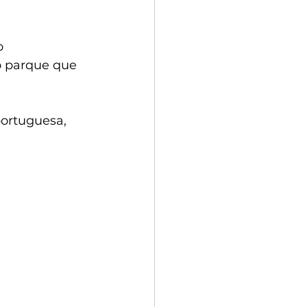
o 
o parque que 
portuguesa, 