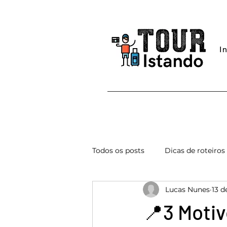
I
Todos os posts
Dicas de roteiros
Lucas Nunes
13 d
Verão em Portugal
Dicas 
📍3 Motiv