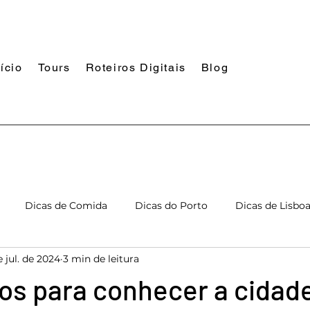
nício
Tours
Roteiros Digitais
Blog
Dicas de Comida
Dicas do Porto
Dicas de Lisbo
e jul. de 2024
3 min de leitura
de Guimarães
Dicas de Aveiro
Dicas de Óbidos
Di
os para conhecer a cidad