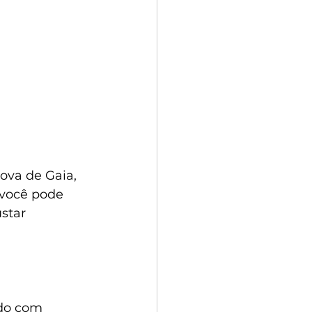
ova de Gaia, 
 você pode 
star 
do com 