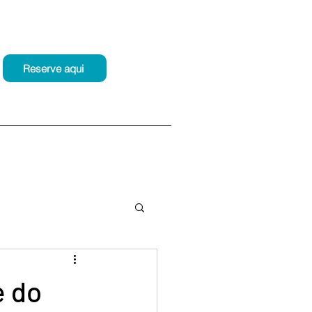
Reserve aqui
a
cas de Coimbra
e do