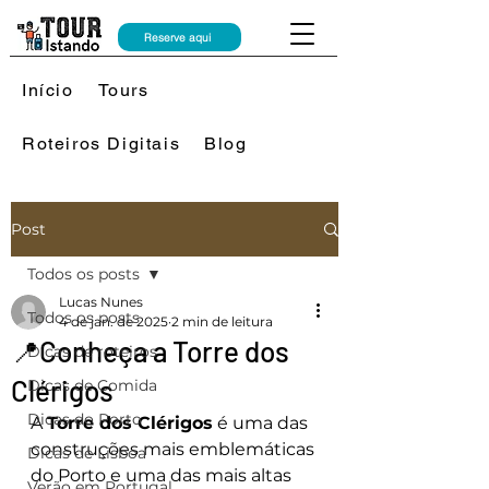
Reserve aqui
Início
Tours
Roteiros Digitais
Blog
Post
Todos os posts
Lucas Nunes
Todos os posts
4 de jan. de 2025
2 min de leitura
📍Conheça a Torre dos
Dicas de roteiros
Clérigos
Dicas de Comida
Dicas do Porto
A 
Torre dos Clérigos
 é uma das 
construções mais emblemáticas 
Dicas de Lisboa
do Porto e uma das mais altas 
Verão em Portugal