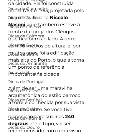
da cidade. Ela foi construída 
Dicas de Guimarães
entre 1754 e 1763, projetada pelo 
arquiteto italiano 
Niccolò 
Dicas de Aveiro
Nasoni
, que também esteve à 
Dicas de Óbidos
frente da Igreja dos Clérigos, 
Dicas de Coimbra
que fica bem ao lado. A torre 
Dicas de Évora
tem 76 metros de altura, e, por 
muitos anos, foi a edificação 
Dicas de Sintra
mais alta do Porto, o que a torna 
Dicas de Amarante
um ponto de referência 
Dicas de Braga
importante na cidade.
Dicas de Portugal
Além de ser uma maravilha 
Dicas de Cascais
arquitetônica do estilo barroco, 
Dicas de Setúbal
a torre é conhecida por sua vista 
Dicas de Belém
deslumbrante. Se você tiver 
disposição para subir os 
240 
Dicas de Fátima
degraus
 até o topo, vai ser 
Dicas do Douro
recompensado com uma visão 