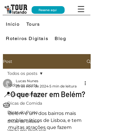
Reserve aqui
Início
Tours
Roteiros Digitais
Blog
Post
Todos os posts
Lucas Nunes
Todos os posts
29 de nov. de 2024
5 min de leitura
📍O que fazer em Belém?
Dicas de roteiros
🥧
Dicas de Comida
Dicas do Porto
Belém é um dos bairros mais 
emblemáticos de Lisboa, e tem 
Dicas de Lisboa
muitas atrações que fazem 
Verão em Portugal