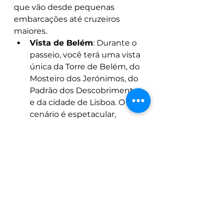
que vão desde pequenas 
embarcações até cruzeiros 
maiores.
Vista de Belém
: Durante o 
passeio, você terá uma vista 
única da Torre de Belém, do 
Mosteiro dos Jerónimos, do 
Padrão dos Descobrimentos 
e da cidade de Lisboa. O 
cenário é espetacular, 
especialmente ao passar 
sob as pontes que cruzam o 
Tejo.
Passeios turísticos
: Você 
pode escolher passeios 
curtos, de 1 a 2 horas, ou 
cruzeiros mais longos que 
exploram outras partes do 
Tejo. Alguns passeios 