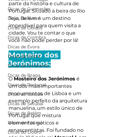
parte da história e cultura de 
Dicas de Guimarães
Portugal. Situado à beira do Rio 
Tejo, Belém é um destino 
Dicas de Aveiro
imperdível para quem visita a 
Dicas de Óbidos
cidade. Vou te contar o que 
Dicas de Coimbra
você não pode perder por lá!
Dicas de Évora
Mosteiro dos 
Dicas de Sintra
Jerónimos:
Dicas de Amarante
Dicas de Braga
O 
Mosteiro dos Jerónimos
 é 
Dicas de Portugal
um dos mais importantes 
monumentos de Lisboa e um 
Dicas de Cascais
exemplo perfeito da arquitetura 
Dicas de Setúbal
manuelina, um estilo único de 
Dicas de Belém
Portugal que mistura 
Dicas de Fátima
elementos góticos e 
renascentistas. Foi fundado no 
Dicas do Douro