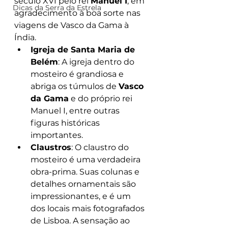
século XVI pelo rei 
Manuel I
, em 
Dicas da Serra da Estrela
agradecimento à boa sorte nas 
viagens de Vasco da Gama à 
Índia.
Igreja de Santa Maria de 
Belém
: A igreja dentro do 
mosteiro é grandiosa e 
abriga os túmulos de 
Vasco 
da Gama
 e do próprio rei 
Manuel I, entre outras 
figuras históricas 
importantes.
Claustros
: O claustro do 
mosteiro é uma verdadeira 
obra-prima. Suas colunas e 
detalhes ornamentais são 
impressionantes, e é um 
dos locais mais fotografados 
de Lisboa. A sensação ao 