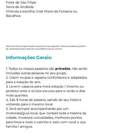
Forte de São Filipe
Serra de Arrábida
Vinícola a escolha: José Maria da Fonseca ou
Bacalhoa
Atenção: Esta programação é apenas uma sugestão. Todos os passeios podem
ser adaptados para atender as preferências do cliente.
Informações Gerais:
1. Todos os nossos passeios são
privados
, não serão
incluídas outras pessoas no seu grupo.
2. Usem roupas e sapatos confortáveis e adaptados
para a estação do ano.
3. Levem casacos para meia estação / inverno ou
protetor solar e óculos escuros para o verão e dias
mais quentes
4. São 8 horas de passeio, saindo do seu hotel e
voltando para o mesmo local.
5. Será sempre acompanhando por um
motorista/guia local, que contará toda a história da
cidade, mostrará curiosidades, melhores pontos
para fotos e todo o carinho e zelo com você e sua
família / amigos.