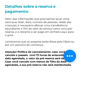
Detalhes sobre a reserva e
pagamento:
Além das informações que precisamos (qual visita
você quer fazer, data, número de pessoas, idade das
crianças), é necessário efetuar uma transferência
equivalente a 10% do valor do serviço como uma pré-
reserva, e o restante a ser pago em dinheiro aqui para
o guia.
Lembramos que os passeios serão feitos pelo Fábio ou
por um parceiro de confiança.
Atenção! Política de cancelamento: caso você
cancele o passeio com 72 horas de
ante
cedência da
data agendada, o valor da pré-reserva será devolvido.
Caso você cancele com menos de 72hs da data
agendada, a sua pré-reserva não será reembolsada.
Reserve seu passeio aqui
Nome
Quantidade de pessoas