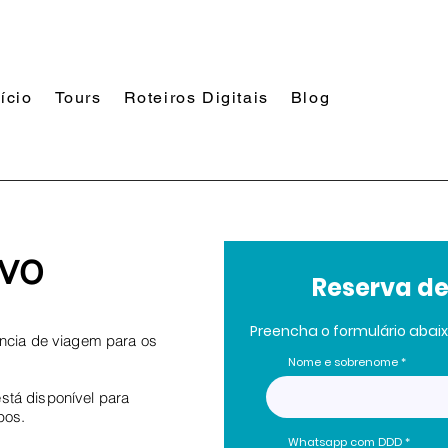
nício
Tours
Roteiros Digitais
Blog
ivo
Reserva de
Preencha o formulário abaixo
ncia de viagem para os
Nome e sobrenome
está disponível para
pos.
Whatsapp com DDD