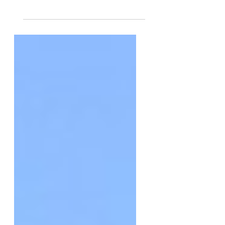
Sintra é uma cidade encantadora situada
na região de Lisboa, em Portugal, e é
conhecida por sua beleza natural e pela
riqueza histórica e...