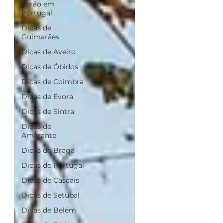
Verão em
Portugal
Dicas de
Guimarães
Dicas de Aveiro
Dicas de Óbidos
Dicas de Coimbra
Dicas de Évora
Dicas de Sintra
Dicas de
Amarante
Dicas de Braga
Dicas de Portugal
Dicas de Cascais
Dicas de Setúbal
Dicas de Belém