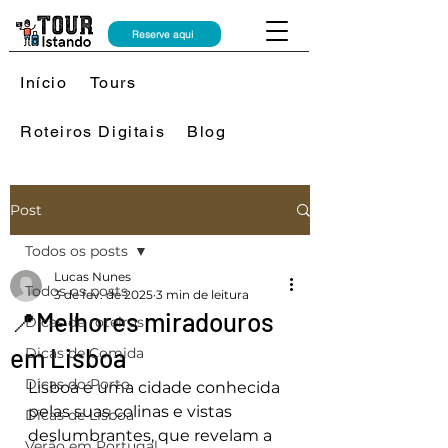
Reserve aqui
Início
Tours
Roteiros Digitais
Blog
Post
Todos os posts
Lucas Nunes
Todos os posts
3 de fev. de 2025
3 min de leitura
📍Melhores miradouros
Dicas de roteiros
em Lisboa
Dicas de Comida
Dicas do Porto
Lisboa é uma cidade conhecida 
pelas suas colinas e vistas 
Dicas de Lisboa
deslumbrantes, que revelam a 
Verão em Portugal