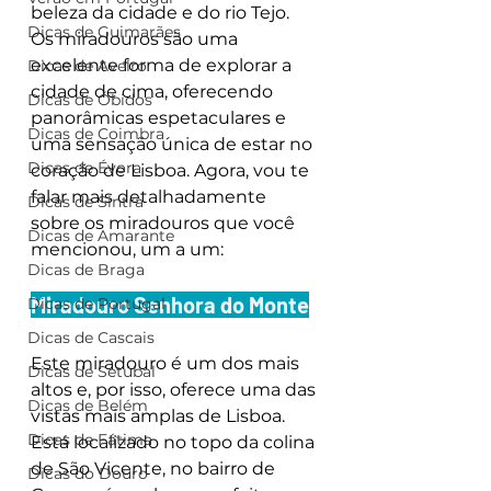
beleza da cidade e do rio Tejo. 
Dicas de Guimarães
Os miradouros são uma 
excelente forma de explorar a 
Dicas de Aveiro
cidade de cima, oferecendo 
Dicas de Óbidos
panorâmicas espetaculares e 
Dicas de Coimbra
uma sensação única de estar no 
Dicas de Évora
coração de Lisboa. Agora, vou te 
falar mais detalhadamente 
Dicas de Sintra
sobre os miradouros que você 
Dicas de Amarante
mencionou, um a um:
Dicas de Braga
Miradouro Senhora do Monte
Dicas de Portugal
Dicas de Cascais
Este miradouro é um dos mais 
Dicas de Setúbal
altos e, por isso, oferece uma das 
Dicas de Belém
vistas mais amplas de Lisboa. 
Dicas de Fátima
Está localizado no topo da colina 
de São Vicente, no bairro de 
Dicas do Douro