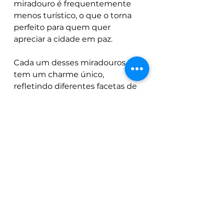
miradouro é frequentemente 
menos turístico, o que o torna 
perfeito para quem quer 
apreciar a cidade em paz.
Cada um desses miradouros 
tem um charme único, 
refletindo diferentes facetas de 
Lisboa. Seja para tirar fotos, para 
admirar o pôr do sol ou apenas 
para relaxar, todos esses pontos 
oferecem experiências 
inesquecíveis. Se você tiver 
oportunidade, vale a pena 
explorar cada um deles para 
entender a diversidade de vistas 
e atmosferas que Lisboa tem a 
oferecer. Qual deles você mais 
gostaria de visitar?