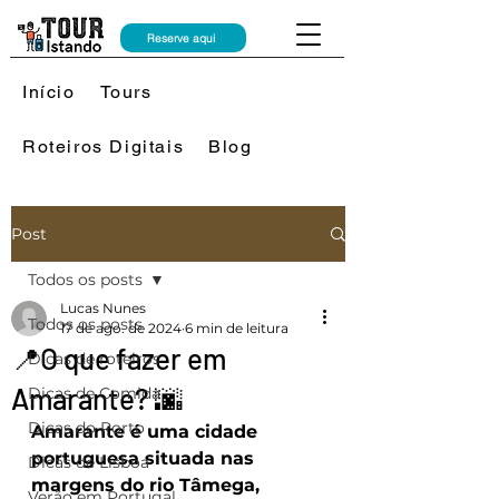
Reserve aqui
Início
Tours
Roteiros Digitais
Blog
Post
Todos os posts
Lucas Nunes
Todos os posts
17 de ago. de 2024
6 min de leitura
📍O que fazer em
Dicas de roteiros
Amarante? 🌆
Dicas de Comida
Dicas do Porto
Amarante é uma cidade 
portuguesa situada nas 
Dicas de Lisboa
margens do rio Tâmega, 
Verão em Portugal