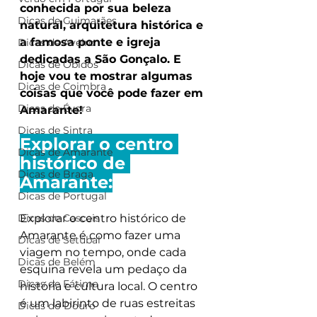
conhecida por sua beleza 
Dicas de Guimarães
natural, arquitetura histórica e 
a famosa ponte e igreja 
Dicas de Aveiro
dedicadas a São Gonçalo. E 
Dicas de Óbidos
hoje vou te mostrar algumas 
Dicas de Coimbra
coisas que você pode fazer em 
Dicas de Évora
Amarante!
Dicas de Sintra
Explorar o centro 
Dicas de Amarante
histórico de 
Dicas de Braga
Amarante:
Dicas de Portugal
Dicas de Cascais
Explorar o centro histórico de 
Amarante é como fazer uma 
Dicas de Setúbal
viagem no tempo, onde cada 
Dicas de Belém
esquina revela um pedaço da 
Dicas de Fátima
história e cultura local. O centro 
é um labirinto de ruas estreitas 
Dicas do Douro